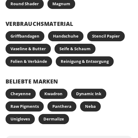
Round Shader
Magnum
VERBRAUCHSMATERIAL
Griffbandagen
Handschuhe
Stencil Papier
Vaseline & Butter
Seife & Schaum
Folien & Verbände
Reinigung & Entsorgung
BELIEBTE MARKEN
Cheyenne
Kwadron
Dynamic Ink
Raw Pigments
Panthera
Neba
Unigloves
Dermalize