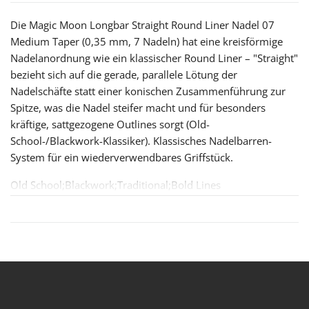
Die Magic Moon Longbar Straight Round Liner Nadel 07
Medium Taper (0,35 mm, 7 Nadeln) hat eine kreisförmige
Nadelanordnung wie ein klassischer Round Liner – "Straight"
bezieht sich auf die gerade, parallele Lötung der
Nadelschäfte statt einer konischen Zusammenführung zur
Spitze, was die Nadel steifer macht und für besonders
kräftige, sattgezogene Outlines sorgt (Old-
School-/Blackwork-Klassiker). Klassisches Nadelbarren-
System für ein wiederverwendbares Griffstück.
Old School;Blackwork;Traditional;Bold Lines
Outlines;Konturen;kräftige Linien
Magic Moon Longbar Straight Round Liner 07 Medium Taper – 0,35 mm
Die Longbar Straight Round Liner Nadel mit 7 Nadeln in 0,35
mm Stärke und Medium Taper hat eine kreisförmige
Nadelanordnung wie ein klassischer Round Liner – "Straight"