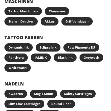
MASCHINEN
Tattoo Maschinen
Cheyenne
Stencil Drucker
Akkus
Griffbandagen
TATTOO FARBEN
Dynamic Ink
Eclipse Ink
Raw Pigments EU
Panthera
IAMINK
Black Ink
Greywash
Whitewash
NADELN
Kwadron
Magic Moon
Safety Cartridges
Slim Line Cartridges
Round Liner