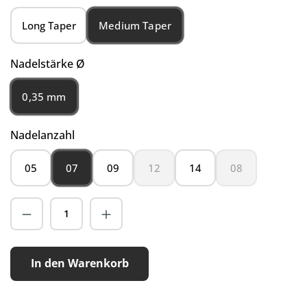
Medium Taper
Long Taper
auswählen
Nadelstärke Ø
0,35 mm
auswählen
Nadelanzahl
07
05
09
12
14
08
(Diese Option ist zurzeit nicht verfügb
(Diese Option ist 
In den Warenkorb