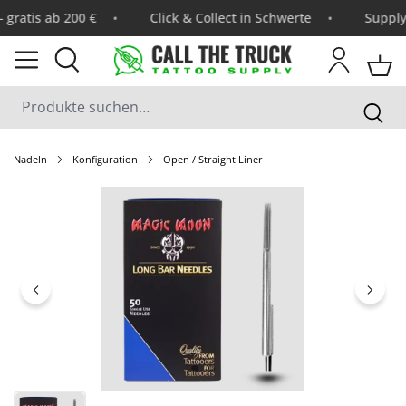
ratis ab 200 €
Click & Collect in Schwerte
Supply T
Nadeln
Konfiguration
Open / Straight Liner
Bildergalerie überspringen