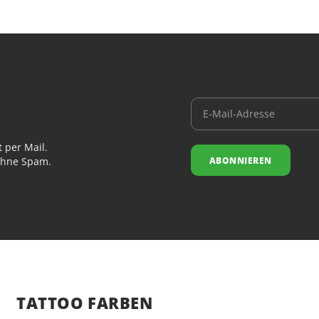
Die mikroaufge
und Maschine, 
Wirkung & V
Durch die Chlo
Hautverträglic
und reißfest.
Sicherheit
 per Mail.
Unigloves stel
ABONNIEREN
 ohne Spam.
reduziertem P
bei allen Einm
wechseln. Bei b
ausgewichen 
Spezifikat
Marke: Unig
Produkt: Sel
TATTOO FARBEN
Material: Na