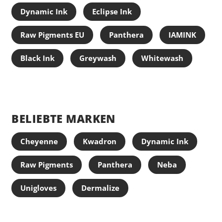
Dynamic Ink
Eclipse Ink
Größen: S, M
Eigenschaft
Raw Pigments EU
Panthera
IAMINK
Eigenschaf
Black Ink
Greywash
Whitewash
griffige, m
chloriert fü
dehnbar & r
puderfrei
BELIEBTE MARKEN
Warum Stud
Cheyenne
Kwadron
Dynamic Ink
Für sicheren
Für hohe Ha
Raw Pigments
Panthera
Neba
Für hygien
Unigloves
Dermalize
Wegen der 
FAQ