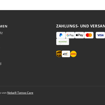
Wofür werde
Als Einmalhan
Was bewirkt
Sie reduziert 
ZAHLUNGS- UND VERSA
Hautverträglic
MEN
tz
Sind die Ha
Ja, Select Black
r
In welchen G
In den Größen 
Was, wenn e
d
Dann sollte au
ausgewichen 
eb von
Neba® Tattoo Care