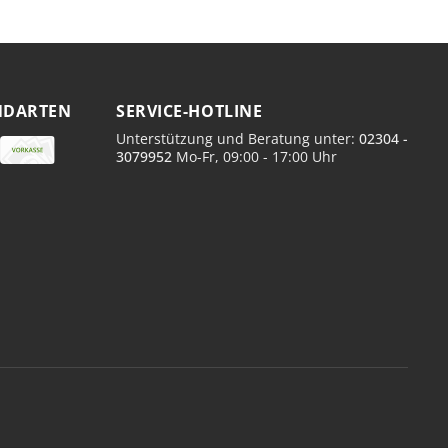
n die Select Black Handschuhe verwendet?
dschuhe zum Handschutz während der Tattoo-Sitzung.
 die Chlorierung?
den Proteingehalt im Latex und erhöht damit die
NDARTEN
SERVICE-HOTLINE
hkeit.
Unterstützung und Beratung unter:
02304 -
ndschuhe puderfrei?
3079952
Mo-Fr, 09:00 - 17:00 Uhr
 ist puderfrei.
rößen sind sie erhältlich?
S, M, L und XL.
ine Latexallergie besteht?
f eine latexfreie Alternative wie Nitril-Handschuhe
werden.