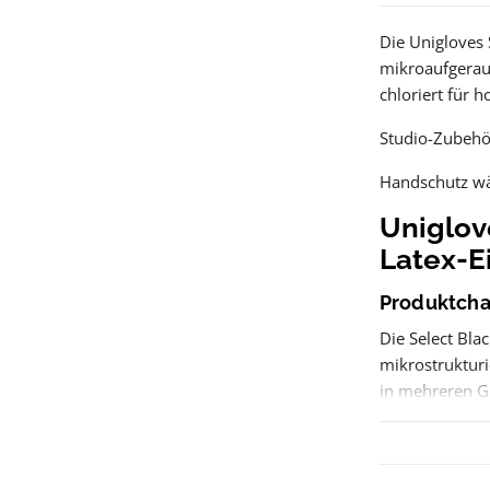
Die Unigloves 
mikroaufgeraut
chloriert für h
Studio-Zubehör
Handschutz wä
Uniglov
Latex-
Produktcha
Die Select Bla
mikrostrukturie
in mehreren Gr
Anwendung 
Die Handschuh