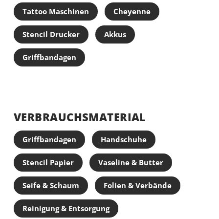
Tattoo Maschinen
Cheyenne
Stencil Drucker
Akkus
Griffbandagen
VERBRAUCHSMATERIAL
Griffbandagen
Handschuhe
Stencil Papier
Vaseline & Butter
Seife & Schaum
Folien & Verbände
Reinigung & Entsorgung