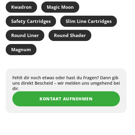
Kwadron
Magic Moon
, L, XL
en: puderfrei, mikroaufgeraut
Safety Cartridges
Slim Line Cartridges
ten
Round Liner
Round Shader
ikroraue Handfläche
r gute Hautverträglichkeit
Magnum
eißfest
Fehlt dir noch etwas oder hast du Fragen? Dann gib
ios Select Black nutzen
uns direkt Bescheid – wir melden uns umgehend bei
 Grip bei Detailarbeit
dir.
utverträglichkeit dank Chlorierung
KONTAKT AUFNEHMEN
ischen Handschuhwechsel
guten Passform in mehreren Größen