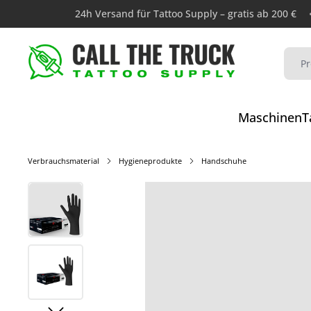
24h Versand für Tattoo Supply – gratis ab 200 €
Maschinen
T
Verbrauchsmaterial
Hygieneprodukte
Handschuhe
Bildergalerie überspringen