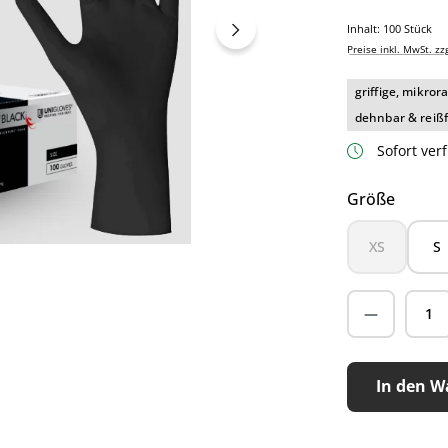
Inhalt:
100 Stück
Preise inkl. MwSt. zz
griffige, mikro
dehnbar & reißf
Sofort verf
auswä
Größe
XS
S
(Diese Option
In den W