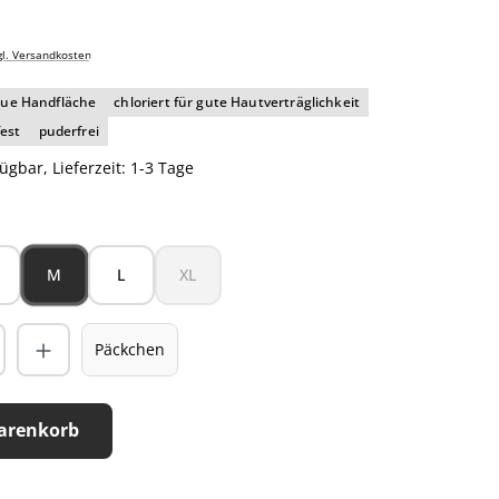
gl. Versandkosten
raue Handfläche
chloriert für gute Hautverträglichkeit
est
puderfrei
ügbar, Lieferzeit: 1-3 Tage
hlen
M
L
XL
 ist zurzeit nicht verfügbar.)
(Diese Option ist zurzeit nicht verfügbar.)
Päckchen
arenkorb