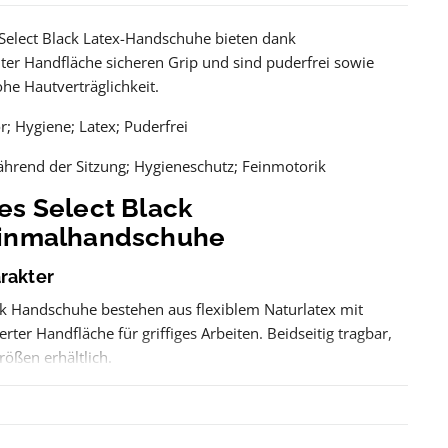
Select Black Latex-Handschuhe bieten dank
er Handfläche sicheren Grip und sind puderfrei sowie
ohe Hautverträglichkeit.
; Hygiene; Latex; Puderfrei
hrend der Sitzung; Hygieneschutz; Feinmotorik
es Select Black
Einmalhandschuhe
rakter
ck Handschuhe bestehen aus flexiblem Naturlatex mit
rter Handfläche für griffiges Arbeiten. Beidseitig tragbar,
ößen erhältlich.
in der Praxis
e werden pro Sitzung getragen und bei Bedarf gewechselt.