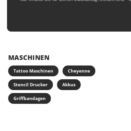
MASCHINEN
Tattoo Maschinen
Cheyenne
Stencil Drucker
Akkus
Griffbandagen