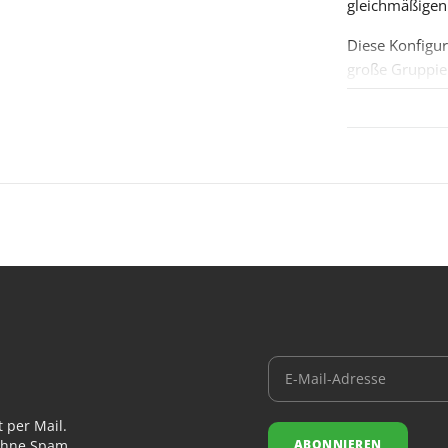
gleichmäßigen 
Diese Konfigur
große Gruppier
Die texturierte
mehr Farbe un
Die 0,30 mm Na
Allrounder zw
Wie alle Cheye
über die paten
Farbe in Griff
bis zu 5 Jahren
Spezifikat
Marke: Che
Linie: Safe
 per Mail.
Nadelanzahl
ABONNIEREN
 ohne Spam.