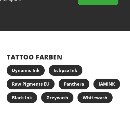
Nadelstärk
Taper: Text
Farbkennze
Inhalt: 20 S
TATTOO FARBEN
Dynamic Ink
Eclipse Ink
Raw Pigments EU
Panthera
IAMINK
Black Ink
Greywash
Whitewash