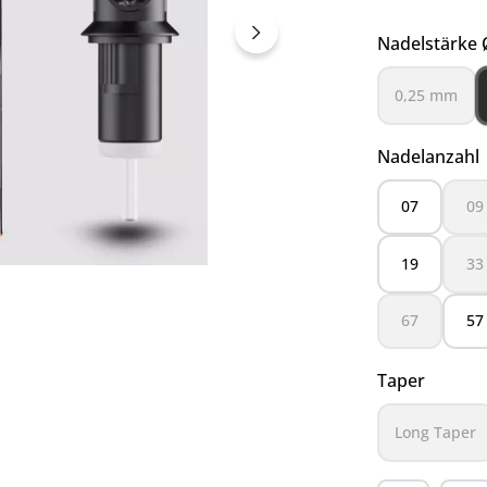
Nadelstärke 
0,25 mm
(Diese Opt
Nadelanzahl
07
09
(D
19
33
(D
67
57
(Diese Option
auswäh
Taper
Long Taper
(Diese O