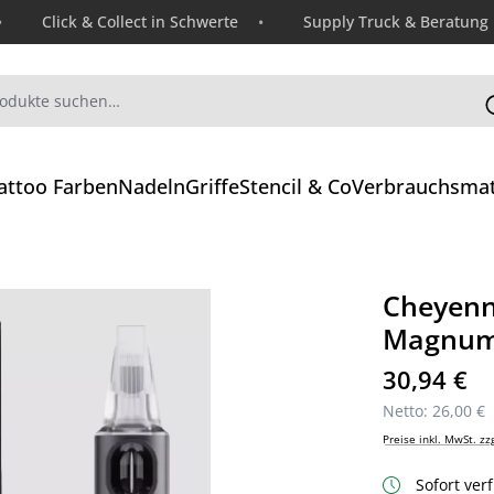
Click & Collect in Schwerte
Supply Truck & Beratung
attoo Farben
Nadeln
Griffe
Stencil & Co
Verbrauchsmat
Cheyenn
Magnum 
Regulärer Preis
30,94 €
Netto: 26,00 €
Preise inkl. MwSt. zz
Sofort verf