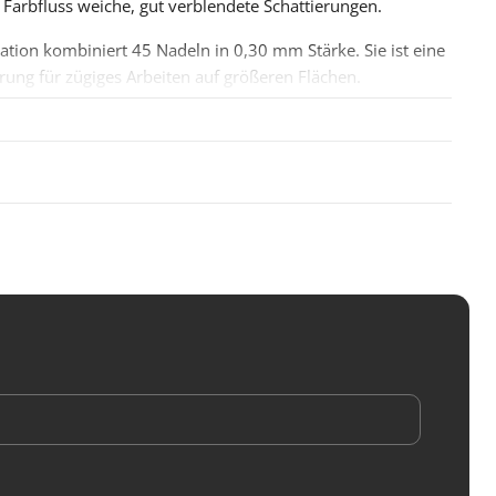
Farbfluss weiche, gut verblendete Schattierungen.
ation kombiniert 45 Nadeln in 0,30 mm Stärke. Sie ist eine
ung für zügiges Arbeiten auf größeren Flächen.
 (Textured) Nadeloberfläche ist mikrogerillt, hält dadurch
d gibt mehr Pigment pro Durchgang ab.
delstärke steht für eine 0,30-mm-Nadel als vielseitiger
ischen Feinheit und Farbabgabe.
nne Safety Cartridges verfügt auch diese Konfiguration
tierte Safety-Membran, die ein Zurücklaufen von Blut und
stück und Maschine verhindert – bei einer Haltbarkeit von
.
ionen
yenne
ty Cartridge Softedge Magnum
: 45