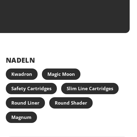
e: 0,30 mm
ured
ichnung: weiß
tück
NADELN
Kwadron
Magic Moon
Safety Cartridges
Slim Line Cartridges
Round Liner
Round Shader
Magnum