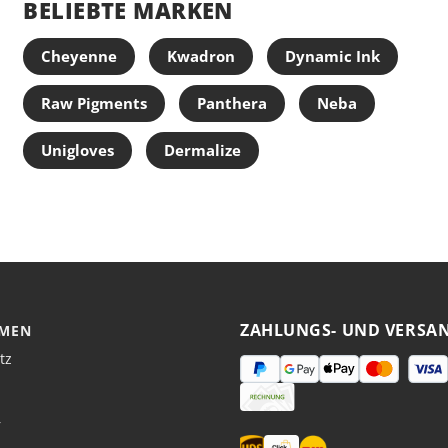
BELIEBTE MARKEN
Cheyenne
Kwadron
Dynamic Ink
Raw Pigments
Panthera
Neba
Unigloves
Dermalize
ZAHLUNGS- UND VERSA
MEN
tz
r