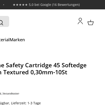
★★★★★ 5,0 bei Google (16 Bewertungen)
erial
Marken
e Safety Cartridge 45 Softedge
Textured 0,30mm-10St
:
gl. Versandkosten
ügbar, Lieferzeit: 1-3 Tage