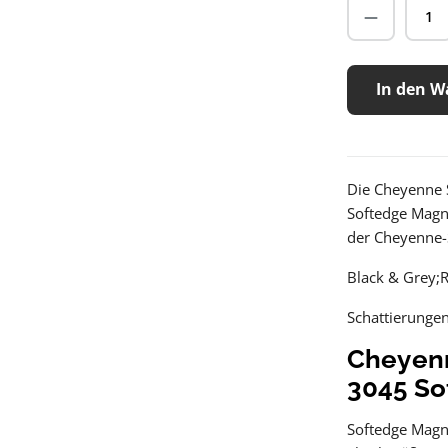
In den W
Die Cheyenne 
Softedge Magn
der Cheyenne-S
Black & Grey;
Schattierunge
Cheyenn
3045 S
Softedge Magn